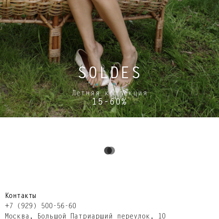
SOLDES
Летняя коллекция
15-60%
Контакты
+7 (929) 500-56-60
Москва,​ Большой Патриарший переулок,​ 10